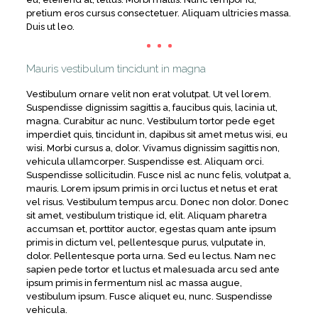
pretium eros cursus consectetuer. Aliquam ultricies massa.
Duis ut leo.
Mauris vestibulum tincidunt in magna
Vestibulum ornare velit non erat volutpat. Ut vel lorem.
Suspendisse dignissim sagittis a, faucibus quis, lacinia ut,
magna. Curabitur ac nunc. Vestibulum tortor pede eget
imperdiet quis, tincidunt in, dapibus sit amet metus wisi, eu
wisi. Morbi cursus a, dolor. Vivamus dignissim sagittis non,
vehicula ullamcorper. Suspendisse est. Aliquam orci.
Suspendisse sollicitudin. Fusce nisl ac nunc felis, volutpat a,
mauris. Lorem ipsum primis in orci luctus et netus et erat
vel risus. Vestibulum tempus arcu. Donec non dolor. Donec
sit amet, vestibulum tristique id, elit. Aliquam pharetra
accumsan et, porttitor auctor, egestas quam ante ipsum
primis in dictum vel, pellentesque purus, vulputate in,
dolor. Pellentesque porta urna. Sed eu lectus. Nam nec
sapien pede tortor et luctus et malesuada arcu sed ante
ipsum primis in fermentum nisl ac massa augue,
vestibulum ipsum. Fusce aliquet eu, nunc. Suspendisse
vehicula.