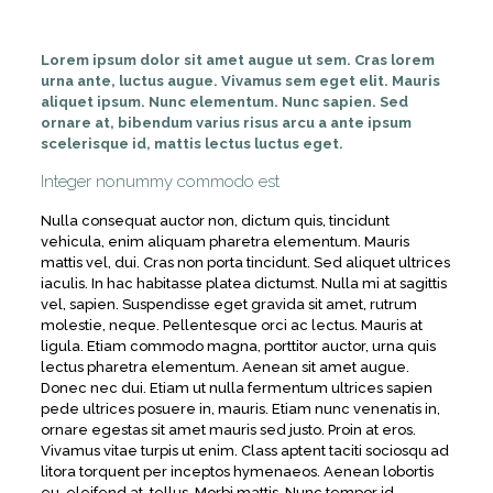
Lorem ipsum dolor sit amet augue ut sem. Cras lorem
urna ante, luctus augue. Vivamus sem eget elit. Mauris
aliquet ipsum. Nunc elementum. Nunc sapien. Sed
ornare at, bibendum varius risus arcu a ante ipsum
scelerisque id, mattis lectus luctus eget.
Integer nonummy commodo est
Nulla consequat auctor non, dictum quis, tincidunt
vehicula, enim aliquam pharetra elementum. Mauris
mattis vel, dui. Cras non porta tincidunt. Sed aliquet ultrices
iaculis. In hac habitasse platea dictumst. Nulla mi at sagittis
vel, sapien. Suspendisse eget gravida sit amet, rutrum
molestie, neque. Pellentesque orci ac lectus. Mauris at
ligula. Etiam commodo magna, porttitor auctor, urna quis
lectus pharetra elementum. Aenean sit amet augue.
Donec nec dui. Etiam ut nulla fermentum ultrices sapien
pede ultrices posuere in, mauris. Etiam nunc venenatis in,
ornare egestas sit amet mauris sed justo. Proin at eros.
Vivamus vitae turpis ut enim. Class aptent taciti sociosqu ad
litora torquent per inceptos hymenaeos. Aenean lobortis
eu, eleifend at, tellus. Morbi mattis. Nunc tempor id,